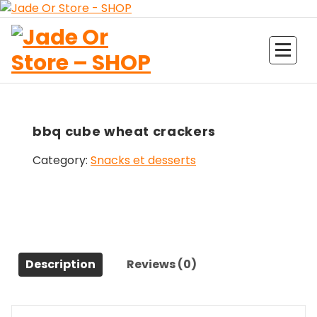
Aller
au
contenu
Jade Or Store SHOP
bbq cube wheat crackers
Category:
Snacks et desserts
Description
Reviews (0)