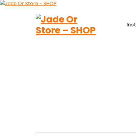
Aller
au
contenu
Ins
Jade Or Store SHOP