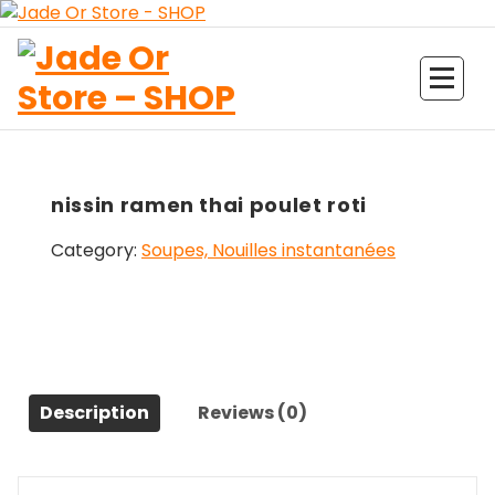
Aller
au
contenu
Jade Or Store SHOP
nissin ramen thai poulet roti
Category:
Soupes, Nouilles instantanées
Description
Reviews (0)