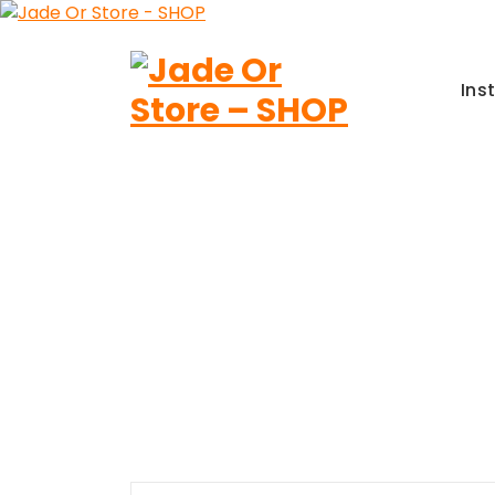
Aller
au
contenu
Ins
Jade Or Store SHOP