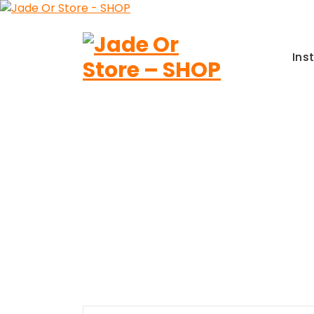
Aller
au
contenu
Ins
Jade Or Store SHOP