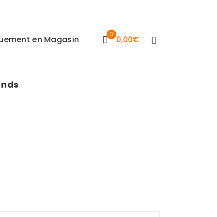
0
iquement en Magasin
0,00
€
onds