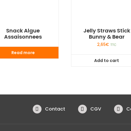
Snack Algue
Jelly Straws Stick
Assaisonnees
Bunny & Bear
2,65
€
TTC
Read more
Add to cart
Contact
CGV
C