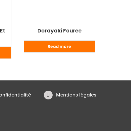
Et
Dorayaki Fouree
Read more
onfidentialité
Mentions légales