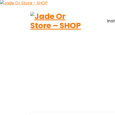
Aller
au
contenu
Ins
Jade Or Store SHOP