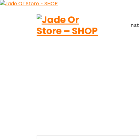
Aller
au
contenu
Ins
Jade Or Store SHOP