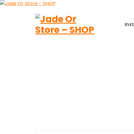
Aller
au
contenu
Ins
Jade Or Store SHOP