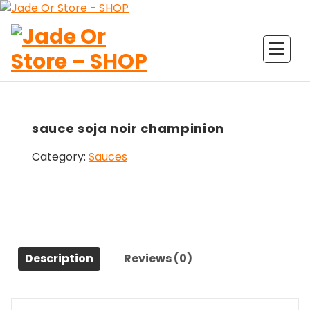
Aller
au
contenu
Jade Or Store SHOP
sauce soja noir champinion
Category:
Sauces
Description
Reviews (0)