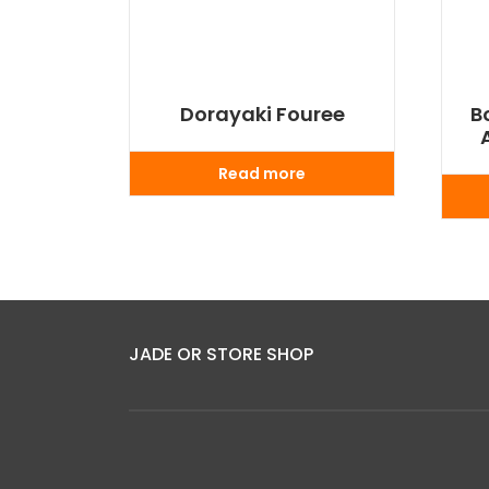
Dorayaki Fouree
B
Read more
JADE OR STORE SHOP