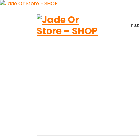
Aller
au
contenu
Ins
Jade Or Store SHOP