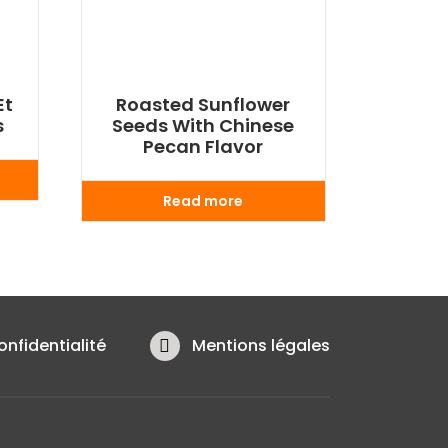
Et
Roasted Sunflower
s
Seeds With Chinese
Pecan Flavor
Read more
onfidentialité
Mentions légales