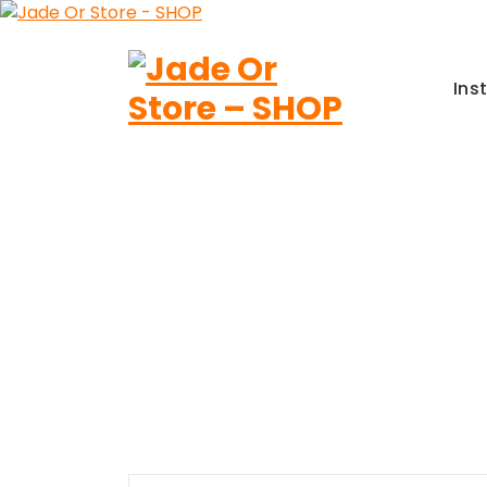
Aller
au
contenu
Ins
Jade Or Store SHOP