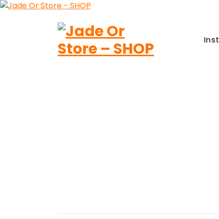
Aller
au
contenu
Ins
Jade Or Store SHOP